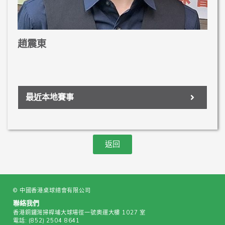
趙震東
最近本地賽事
返回
© 中國香港桌球總會有限公司
聯絡我們
香港銅鑼灣掃桿埔大球場徑一號奧運大樓 1027 室
電話:
(852) 2504 8641