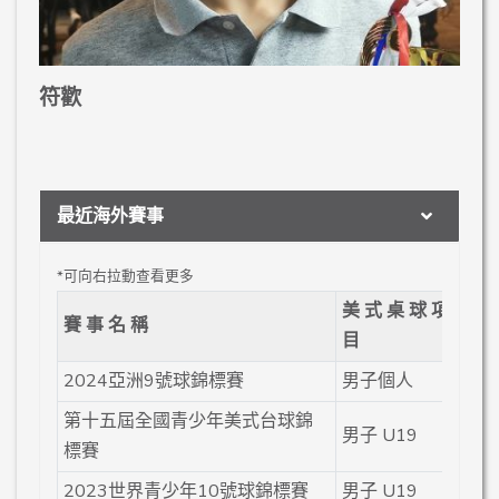
符歡
最近海外賽事
美 式 桌 球 項
賽 事 名 稱
成
目
2024亞洲9號球錦標賽
男子個人
季
第十五屆全國青少年美式台球錦
男子 U19
季
標賽
2023世界青少年10號球錦標賽
男子 U19
季