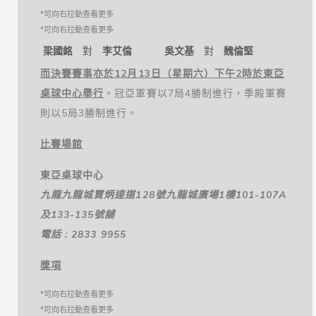
梁國銘
對
李艾倫
吳文基
對
魏倫堅
而決賽賽事亦於12
月13日
（星期六）下午
2
時於東亞
桌球中心舉行
。冠亞軍賽以7局4勝制進行，季殿軍賽
則以5局3勝制進行。
比賽場館
東亞桌球中心
九龍九龍城賈炳達道
128
號九龍城廣場
1
樓
101-107A
及
133-135
號舖
電話 : 2833 9955
獎項