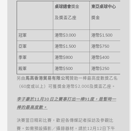
桌球總會
獎金
東亞桌球中心
及獎盃乙座
獎金
冠軍
港幣$3,000
港幣$1,500
$
亞軍
港幣$1,500
港幣$750
$
季軍
港幣$800
港幣$400
$
殿軍
港幣$500
港幣$250
$
另由
馬高香港貿易有限公司
贊助一棒最高度數獎乙名
（60度或以上）可獲獎金港幣$2,000及獎盃乙座。
李子豪
於
11
月
30
日之賽事打出一棒
91
度
，是暫時一
棒的最高度數。
決賽當日精彩比賽，歡迎各傳媒記者採訪及參觀比
賽。如需預設攝影／攝錄器材，請於12月12日下午