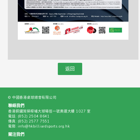
返回
© 中國香港桌球總會有限公司
聯絡我們
香港銅鑼灣掃桿埔大球場徑一號奧運大樓 1027 室
電話:
(852) 2504 8641
傳真:
(852) 2577 7551
電郵:
info@hkbilliardsports.org.hk
關注我們