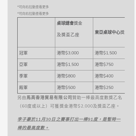
桌球總會
獎金
東亞桌球中心
獎金
及獎盃乙座
冠軍
港幣$3,000
港幣$1,500
$
亞軍
港幣$1,500
港幣$750
$
季軍
港幣$800
港幣$400
$
殿軍
港幣$500
港幣$250
$
另由
馬高香港貿易有限公司
贊助一棒最高度數獎乙名
（60度或以上）可獲獎金港幣$2,000及獎盃乙座。
李子豪於
11
月
30
日之賽事打出一棒
91
度，是暫時一
棒的最高度數。