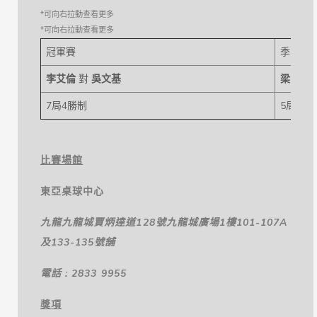
冠軍賽
季軍賽
李艾倫
對
吳文基
梁國銘
7局4勝制
5局3勝
比賽場館
東亞桌球中心
九龍九龍城賈炳達道
128
號九龍城廣場
1
樓
101-107A
及
133-135
號舖
電話 : 2833 9955
獎項