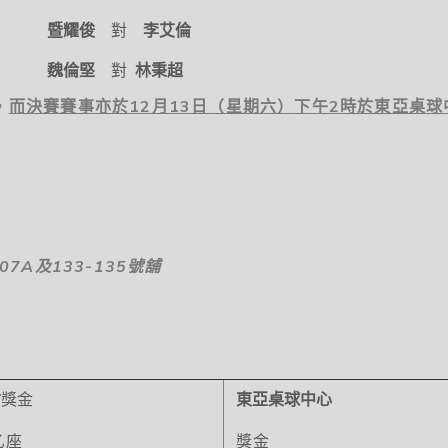
暨耀俊
對
李艾倫
魏倫堅
對
林秉超
，
而決賽賽事亦於
12
月
13
日（星期六）下午
2
時於東亞桌球
107A
及
133-135
號舖
會
獎金
東亞桌球中心
乙座
獎金