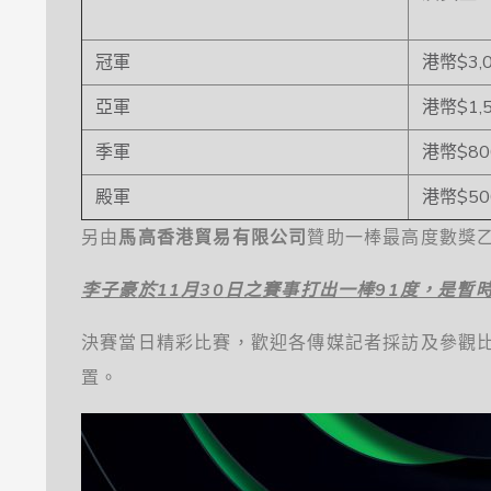
冠軍
港幣$3,
亞軍
港幣$1,
季軍
港幣$80
殿軍
港幣$50
另由
馬高香港貿易有限公司
贊助一棒最高度數獎乙
李子豪
於
11
月
30
日之賽事打出一棒
91
度
，是暫
決賽當日精彩比賽，歡迎各傳媒記者採訪及參觀比
置。