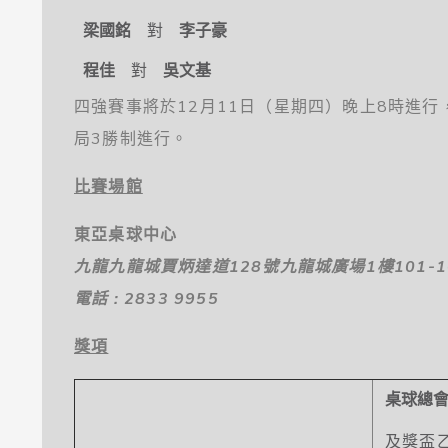
梁國銘
對
李子豪
程佳
對
吳文基
四強賽事將於12月11日（星期四）晚上8時進行
局3勝制進行。
比賽場館
東亞桌球中心
九龍九龍城賈炳達道
128
號九龍城廣場
1
樓
101-
電話 : 2833 9955
獎項
桌球總
及獎盃