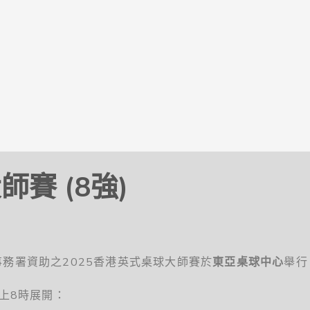
賽 (8強)
務署資助之2025香港英式桌球大師賽於
東亞桌球中心
舉行
上8時展開：