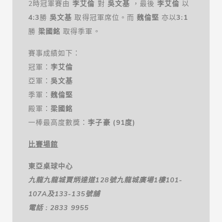
2時冠軍賽由
李艾倫
對
吳文基
，最後
李艾倫
以
4:
3
勝
吳文基
取得冠軍席位。而
魏倫堅
亦以
3:
1
勝
梁國銘
取得季軍。
賽事成績如下：
冠軍：
李艾倫
亞軍：
吳文基
季軍：
魏倫堅
殿軍：
梁國銘
一棒最高度數獎：
李子豪
(91
度
)
比賽場館
東亞桌球中心
九龍九龍城賈炳達道
128
號九龍城廣場
1
樓
101-
107A
及
133-135
號舖
電話
: 2833 9955