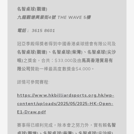
名智桌球
(
觀塘
)
九龍觀塘興業街
4
號
THE WAVE 5
樓
電話 : 3615 8601
冠亞季殿得獎者得到中國香港桌球總會有限公司及
名智桌球
(
觀塘
)
、名智桌球
(
柴灣
)
、名智桌球
(
尖沙
咀
)
之獎金，合共：$33,000及由
馬高香港貿易有
限公司
贊助一棒最高度數獎金$4,000。
詳情可參閱賽程:
https://www.hkbilliardsports.org.hk/wp-
content/uploads/2025/05/2025-HK-Open-
E1-Draw.pdf
賽事得已順利完成，除本會之努力外，實有賴
名智
桌球
(
觀塘
)
、名智桌球
(
柴灣
)
、名智桌球
(
尖沙咀
)