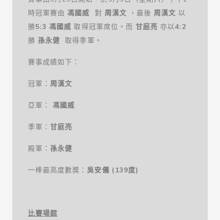
時冠軍賽由
馮國威
對
周漢文
，最後
周漢文
以
勝
5:3
馮國威
取得冠軍席位。而
甘庭亮
亦以
4:2
勝
孫永健
取得季軍。
賽事成績如下：
冠軍：
周漢文
亞軍：
馮國威
季軍：
甘庭亮
殿軍：
孫永健
一棒最高度數獎：
吳安儀 (139
度
)
比賽場館