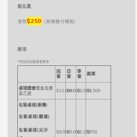
報名費
$250
港幣
（無需繳付檯租）
獎項
冠
亞
季
殿軍
軍
軍
軍
桌球總會
獎金及獎
$12,000
$6,000
$2,500
$1,500
盃乙座
名智桌球(柴灣)
名智桌球(觀塘)
名智桌球(尖沙
$6,000
$3,000
$1,250
$750