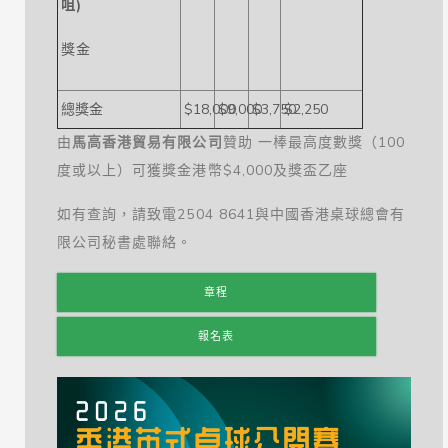
咀)
獎金
總獎金
$18,000
$9,000
$3,750
$2,250
由
馬高香港貿易有限公司
贊助 一棒最高度數獎（100
度或以上）可獲獎金港幣$4,000及獎盃乙座
如有查詢，請致電2504 8641與中國香港桌球總會有
限公司秘書處聯絡。
章程
報名表