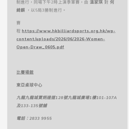
制進行，同場下午2時上演季軍賽，由
溫家琪
對
何
綺麒
，以5局3勝制進行。
賽
程:
https://www.hkbilliardsports.org.hk/wp-
content/uploads/2026/06/2026-Women-
Open-Draw_0605.pdf
比賽場館
東亞桌球中心
九龍九龍城賈炳達道
128
號九龍城廣場
1
樓
101-107A
及
133-135
號舖
電話：
2833 9955