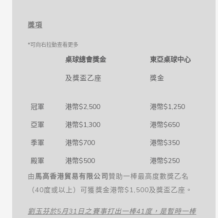
獎項
桌球總會獎金
東亞桌球中心
及獎盃乙座
獎金
冠軍
港幣$2,500
港幣$1,250
亞軍
港幣$1,300
港幣$650
季軍
港幣$700
港幣$350
殿軍
港幣$500
港幣$250
由
馬高香港貿易有限公司
贊助一棒最高度數獎乙名
（40度或以上）可獲獎金港幣$1,500及獎盃乙座。
劉玉芬於
5
月
31
日之賽事打出一棒
41
度，是暫時一棒