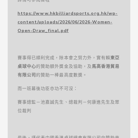
https://www.hkbilliardsports.org.hk/wp-
content/uploads/2026/06/2026-Women-
Open-Draw_final.pdf
賽事得已順利完成，除本會之努力外，實有賴
東亞
桌球中心
的贊助額外獎金及協助，及
馬高香港貿易
有限公司
的贊助一棒最高度數獎。
而一班幕後功臣亦功不可沒：
賽事總監－池嘉誠先生、總裁判－何康進先生及眾
位裁判
最後，謹代表中國香港桌球總會有限公司向贊助商