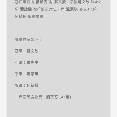
冠亞軍賽由
蕭詠雯
對
蘇文欣
，最後
蘇文欣
以
4
:
2
勝
蕭詠雯
取得冠軍席位。而
溫家琪
亦以
3
:
1
勝
何綺麒
取得季軍。
賽事成績如下：
冠軍：
蘇文欣
亞軍：
蕭詠雯
季軍：
溫家琪
殿軍：
何綺麒
一棒最高度數獎：
劉玉芬
(
41
度
)