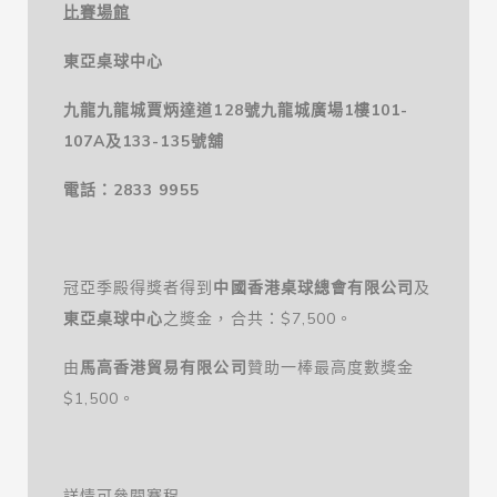
比賽場館
東亞桌球中心
九龍九龍城賈炳達道
128
號九龍城廣場
1
樓
101-
107A
及
133-135
號舖
電話：
2833 9955
冠亞季殿得獎者得到
中國香港桌球總會有限公司
及
東亞桌球中心
之獎金，合共：$7,500。
由
馬高香港貿易有限公司
贊助一棒最高度數獎金
$1,500。
詳情可參閱賽程