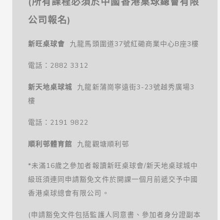
(所有課程必須於中國香港桌球總會有限
公司報名)
新旺桌球會
九龍馬頭圍道37號紅磡商業中心B座3樓
電話：2882 3312
新天地桌球城
九龍新蒲崗寧遠街3-23號越秀廣場3
樓
電話：2191 9822
順利邨體育館
九龍觀塘順利邨
*未滿16歲之參加者報讀新旺桌球會/新天地桌球城中
級班須連同申請豁免文件於開課一個月前遞交予中國
香港桌球總會有限公司。
(申請豁免文件包括監護人同意書、參加者身分證副本