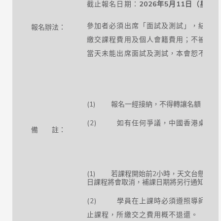
截止報名日期：
20
26
年5
月11
日（星期
參加者必須出席「面試及測試」，結果會
報名辦法：
繳交課程費用及個人會籍費用；不被取錄
當天未能出席面試及測試，本會恕不安排
(1) 報名一經接納，不得轉讓名額；
(2) 如有任何爭議，中國香港桌球總
備 註：
(1) 若課程開始前2小時，天文台懸掛8
日課程將會取消，補課日期將另行通知。
(2) 學員在上課時必須遵照導師指導
止課程，所繳交之費用概不退還。