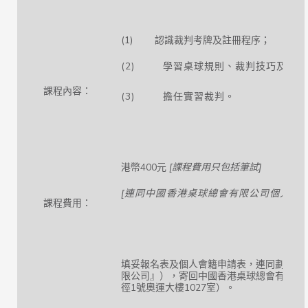
(1) 認識裁判考牌及註冊程序；
(2) 學習桌球規則、裁判技巧及守則
課程內容：
(3) 擔任實習裁判。
港幣400元
[
課程費用只包括筆試
]
[
連同中國香港桌球總會有限公司個人會
課程費用：
填妥報名表及個人會籍申請表，連同劃線支
限公司』），寄回中國香港桌球總會有限公
徑1號奧運大樓1027室）。