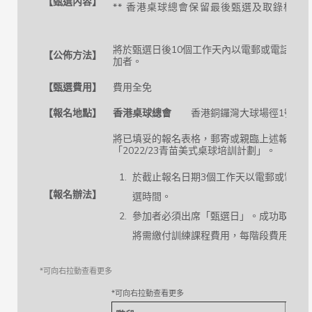
【甄選內容】
** 香港桌球總會保留最後甄選及取錄權利
將於甄選日後10個工作天內以電郵或電話方式
【公佈方法】
加者。
【甄選費用】
費用全免
【報名地點】
香港桌球總會
香港銅鑼灣大球場徑1號奧運大樓
將已填妥的報名表格，郵寄或親臨上述報名地
「2022/23青苗美式桌球培訓計劃」。
於截止報名日期3個工作天以電郵或電話
【報名辦法】
選時間。
參加者必須出席「甄選日」。成功取錄成
將需繳付訓練課程費用，每階段費用為 $4