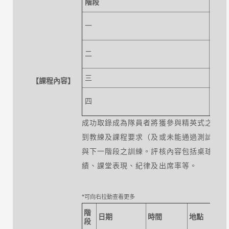
階段
訓練
改進
一
度及
加強
二
巧
三
深化
【課程內容】
利用
四
注意
成功取錄成為隊員者將獲參與精英式之系統
到教練及課程要求（及或未能通過測試）之
與下一階段之訓練。評核內容包括桌球潛質
績、課堂表現、紀律及出席率等。
階
日期
時間
地點
段