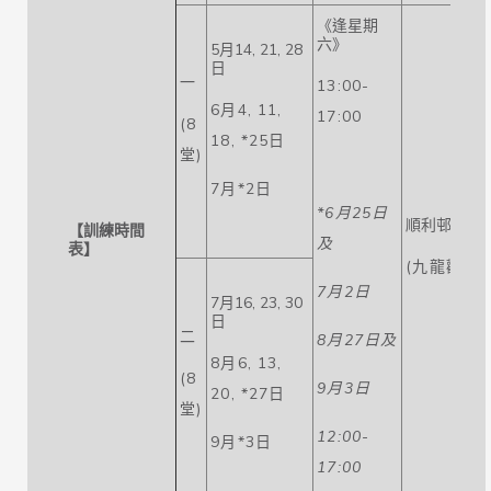
《逢星期
六》
5月14, 21, 28
日
一
13:00-
6月4, 11,
17:00
(8
18, *25日
堂)
7月*2日
*
6
月
25
日
順利邨體育
【訓練時間
及
表】
(九龍觀塘
7
月
2
日
7月16, 23, 30
日
二
8
月
27
日及
8月6, 13,
(8
9
月
3
日
20, *27日
堂)
12:00-
9月*3日
17:00