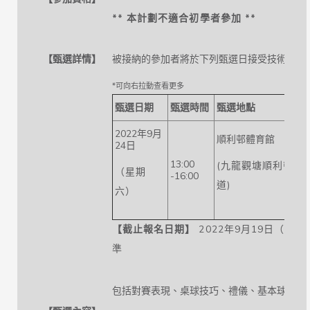
**
本計劃不適合初學者參加
**
【甄選詳情】
被接納的參加者將於下列甄選日接受技術測試
甄選日期
甄選時間
甄選地點
2022年9月
順利邨體育館
24日
13:00
(九龍觀塘順利邨
（星期
-16:00
道)
六）
【截止報名日期】
2022年9月19日（星期
準
包括對賽表現、桌球技巧、禮儀、基本球例。