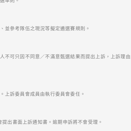
選準則。
、並參考隊伍之現況等擬定遴選賽規則。
人不可只因不同意／不滿意甄選結果而提出上訴，上訴理由
。上訴委員會成員由執行委員會委任。
本會提出書面上訴通知書。逾期申訴將不會受理。