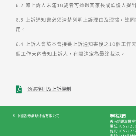
6.2 如上訴人未滿18歲者可透過其家長或監護人
6.3 上訴通知書必須清楚列明上訴理由及理據，連同
用。
6.4 上訴人會於本會接獲上訴通知書後之10個工
個工作天內告知上訴人，有關決定為最終裁決。
甄選準則及上訴機制
聯絡我們
© 中國香港桌球總會有限公司
香港銅鑼灣掃桿埔
電話:
(852) 25
傳真:
(852) 25