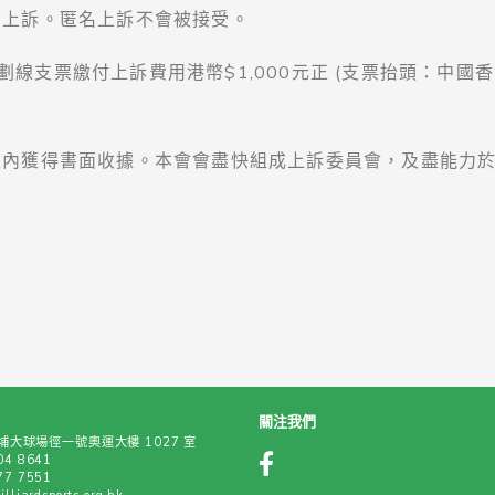
提出上訴。匿名上訴不會被接受。
劃線支票繳付上訴費用港幣$1,000元正 (支票抬頭：中
作天內獲得書面收據。本會會盡快組成上訴委員會，及盡能力
關注我們
大球場徑一號奧運大樓 1027 室
04 8641
77 7551