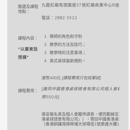
九龍紅磡馬頭圍道37號紅磡商業中心B座3樓
甄選及課程
地點：
電話：2882 3312
導師的角色和守則
課程內容：
教學的方法及技巧；
*以廣東話
教學時的注意事項；
授課*
美式桌球最新規則。
港幣400元
[
課程費用只包括筆試
]
[
連同中國香港桌球總會有限公司個人會籍港
課程費用：
幣
550
元
]
填妥報名表及個人會籍申請表，連同劃線支票（
港桌球總會有限公司』），寄回中國香港桌球總
（香港銅鑼灣掃桿埔大球場徑1號奧運大樓1027