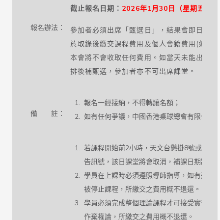
截止報名日期：
2026年1月30日（星期五）
報名辦法：
參加者必須出席「甄選日」，結果會即日通知
於取錄後繳交課程費用及個人會籍費用(如需)
本會將不會收取任何費用。如當天未能出席甄
排後補甄選，參加者亦不可出席課堂。
報名一經接納，不得轉讓名額；
備 註：
如有任何爭議，中國香港桌球總會有限公司
若課程開始前2小時，天文台懸掛8號或以上
告訊號，該日課堂將會取消，補課日期將另
學員在上課時必須遵照導師指導，如有違規
被停止課程，所繳交之費用概不退還。
學員必須完成整個理論課程才可接受實習訓
作棄權論，所繳交之費用概不退還。