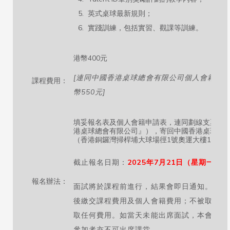
英式桌球最新規則；
實踐訓練，包括實習、觀課等訓練。
港幣400元
[
連同中國香港桌球總會有限公司個人會籍港
課程費用：
幣
550
元
]
填妥報名表及個人會籍申請表，連同劃線支票（
港桌球總會有限公司』），寄回中國香港桌球總
（香港銅鑼灣掃桿埔大球場徑1號奧運大樓1027
截止報名日期：
20
25
年7
月21
日（星期一）
報名辦法：
面試將於課程前進行，結果會即日通知。成功
後繳交課程費用及個人會籍費用；不被取錄者
取任何費用。如當天未能出席面試，本會恕不
參加者亦不可出席課堂。