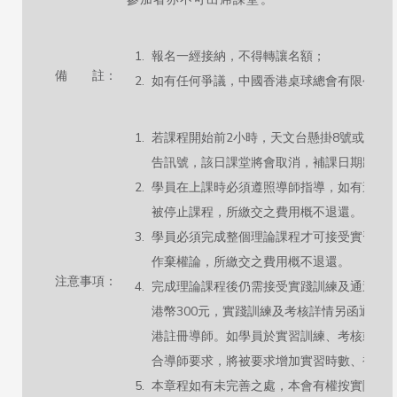
報名一經接納，不得轉讓名額；
備 註：
如有任何爭議，中國香港桌球總會有限公司
若課程開始前2小時，天文台懸掛8號或以上
告訊號，該日課堂將會取消，補課日期將另
學員在上課時必須遵照導師指導，如有違規
被停止課程，所繳交之費用概不退還。
學員必須完成整個理論課程才可接受實習訓
作棄權論，所繳交之費用概不退還。
注意事項：
完成理論課程後仍需接受實踐訓練及通過考
港幣300元，實踐訓練及考核詳情另函通知
港註冊導師。如學員於實習訓練、考核或其
合導師要求，將被要求增加實習時數、補考
本章程如有未完善之處，本會有權按實際情