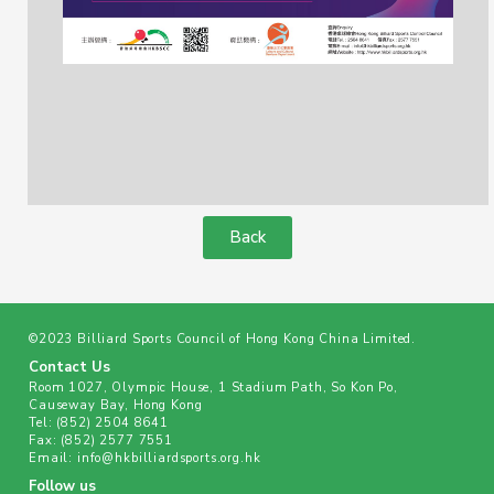
Back
©2023 Billiard Sports Council of Hong Kong China Limited.
Contact Us
Room 1027, Olympic House, 1 Stadium Path, So Kon Po,
Causeway Bay, Hong Kong
Tel:
(852) 2504 8641
Fax:
(852) 2577 7551
Email:
info@hkbilliardsports.org.hk
Follow us