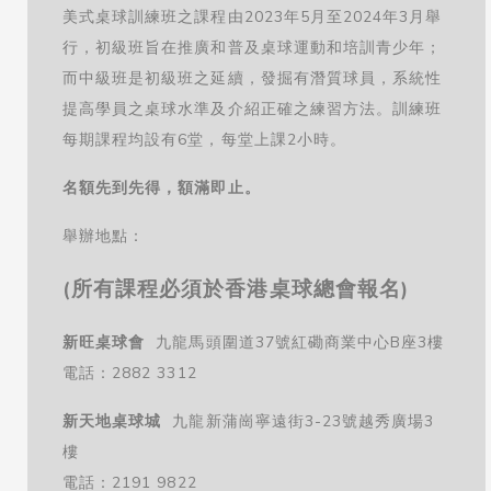
美式桌球訓練班之課程由2023年5月至2024年3月舉
行，初級班旨在推廣和普及桌球運動和培訓青少年；
而中級班是初級班之延續，發掘有潛質球員，系統性
提高學員之桌球水準及介紹正確之練習方法。訓練班
每期課程均設有6堂，每堂上課2小時。
名額先到先得，額滿即止。
舉辦地點：
(所有課程必須於香港桌球總會報名)
新旺桌球會
九龍馬頭圍道37號紅磡商業中心B座3樓
電話：2882 3312
新天地桌球城
九龍新蒲崗寧遠街3-23號越秀廣場3
樓
電話：2191 9822